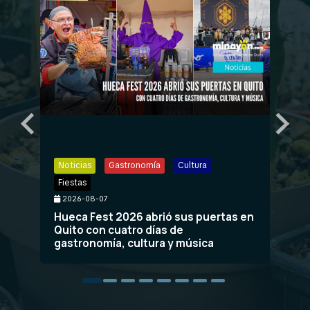
Noticias
Gastronomía
Cultura
No
Fiestas
Pl
2026-08-07
2
Hueca Fest 2026 abrió sus puertas en
Ca
Quito con cuatro días de
po
gastronomía, cultura y música
br