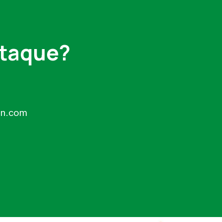
staque?
yon.com