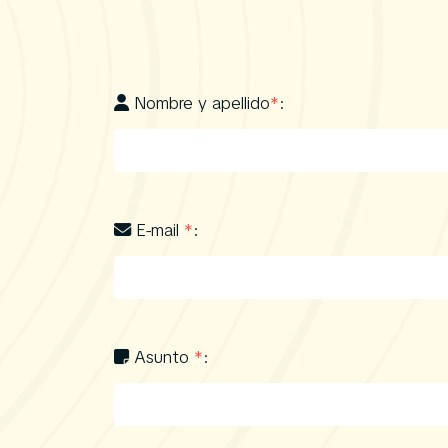
Nombre y apellido
*
:
E-mail
*
:
Asunto
*
: