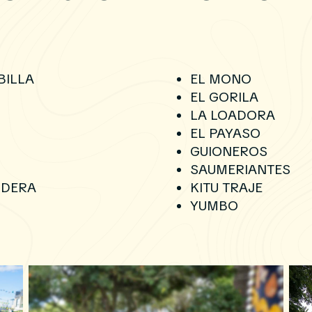
BILLA
EL MONO
EL GORILA
LA LOADORA
EL PAYASO
GUIONEROS
SAUMERIANTES
NDERA
KITU TRAJE
YUMBO