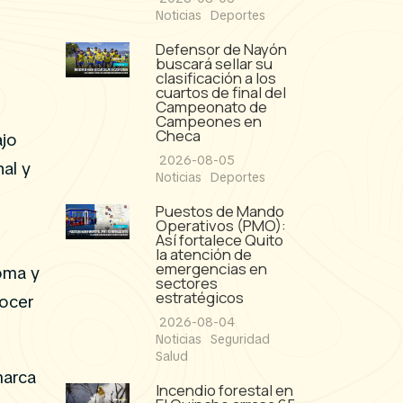
Noticias
Deportes
Defensor de Nayón
buscará sellar su
clasificación a los
cuartos de final del
Campeonato de
Campeones en
Checa
ajo
2026-08-05
nal y
Noticias
Deportes
Puestos de Mando
Operativos (PMO):
Así fortalece Quito
la atención de
emergencias en
roma y
sectores
estratégicos
nocer
2026-08-04
Noticias
Seguridad
Salud
marca
Incendio forestal en