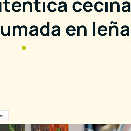
uténtica cecin
humada en leña
os