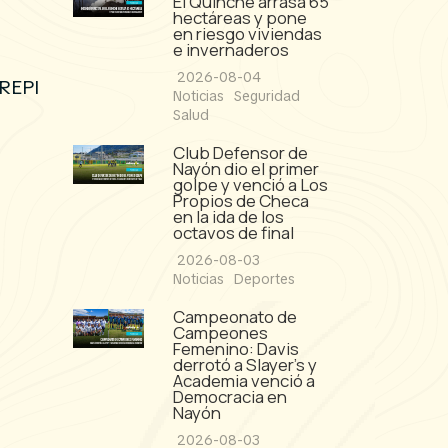
El Quinche arrasa 65
hectáreas y pone
en riesgo viviendas
e invernaderos
2026-08-04
GREPI
Noticias
Seguridad
Salud
Club Defensor de
Nayón dio el primer
golpe y venció a Los
Propios de Checa
en la ida de los
octavos de final
2026-08-03
Noticias
Deportes
Campeonato de
Campeones
Femenino: Davis
derrotó a Slayer's y
Academia venció a
Democracia en
Nayón
2026-08-03