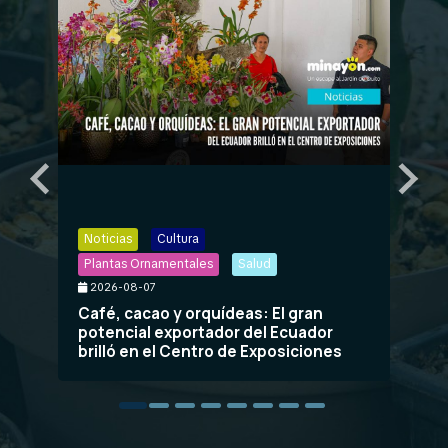
Noticias
Cultura
No
2
Plantas Ornamentales
Salud
Na
2026-08-07
una
Café, cacao y orquídeas: El gran
ta
potencial exportador del Ecuador
brilló en el Centro de Exposiciones