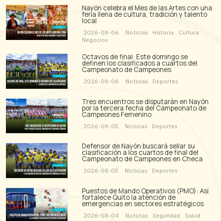
Nayón celebra el Mes de las Artes con una
feria llena de cultura, tradición y talento
local
2026-08-06
Noticias
Historia
Cultura
Negocios
Octavos de final: Este domingo se
definen los clasificados a cuartos del
Campeonato de Campeones
2026-08-06
Noticias
Deportes
Tres encuentros se disputarán en Nayón
por la tercera fecha del Campeonato de
Campeones Femenino
2026-08-05
Noticias
Deportes
Defensor de Nayón buscará sellar su
clasificación a los cuartos de final del
Campeonato de Campeones en Checa
2026-08-05
Noticias
Deportes
Puestos de Mando Operativos (PMO): Así
fortalece Quito la atención de
emergencias en sectores estratégicos
2026-08-04
Noticias
Seguridad
Salud