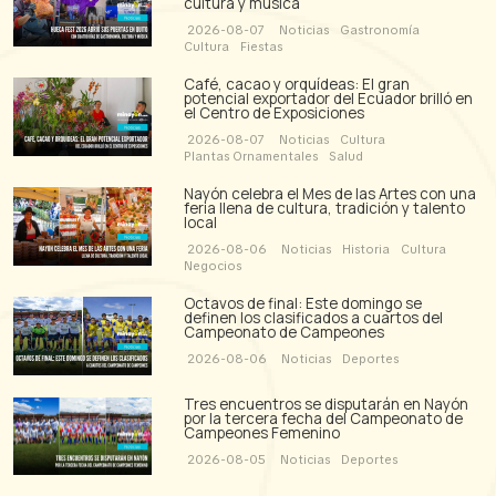
cultura y música
2026-08-07
Noticias
Gastronomía
Cultura
Fiestas
Café, cacao y orquídeas: El gran
potencial exportador del Ecuador brilló en
el Centro de Exposiciones
2026-08-07
Noticias
Cultura
Plantas Ornamentales
Salud
Nayón celebra el Mes de las Artes con una
feria llena de cultura, tradición y talento
local
2026-08-06
Noticias
Historia
Cultura
Negocios
Octavos de final: Este domingo se
definen los clasificados a cuartos del
Campeonato de Campeones
2026-08-06
Noticias
Deportes
Tres encuentros se disputarán en Nayón
por la tercera fecha del Campeonato de
Campeones Femenino
2026-08-05
Noticias
Deportes