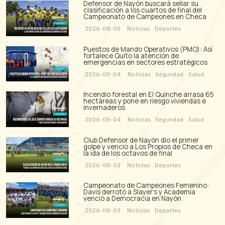
Defensor de Nayón buscará sellar su
clasificación a los cuartos de final del
Campeonato de Campeones en Checa
2026-08-05
Noticias
Deportes
Puestos de Mando Operativos (PMO): Así
fortalece Quito la atención de
emergencias en sectores estratégicos
2026-08-04
Noticias
Seguridad
Salud
Incendio forestal en El Quinche arrasa 65
hectáreas y pone en riesgo viviendas e
invernaderos
2026-08-04
Noticias
Seguridad
Salud
Club Defensor de Nayón dio el primer
golpe y venció a Los Propios de Checa en
la ida de los octavos de final
2026-08-03
Noticias
Deportes
Campeonato de Campeones Femenino:
Davis derrotó a Slayer's y Academia
venció a Democracia en Nayón
2026-08-03
Noticias
Deportes