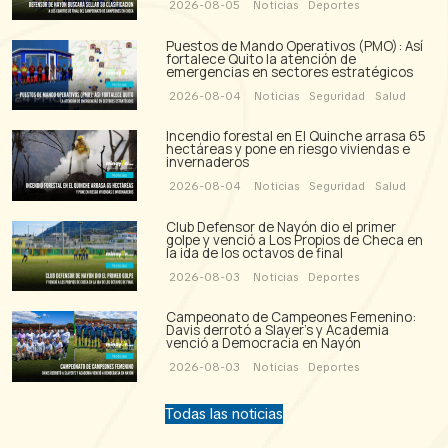
2026-08-05
Noticias
Deportes
Puestos de Mando Operativos (PMO): Así
fortalece Quito la atención de
emergencias en sectores estratégicos
2026-08-04
Noticias
Seguridad
Salud
Incendio forestal en El Quinche arrasa 65
hectáreas y pone en riesgo viviendas e
invernaderos
2026-08-04
Noticias
Seguridad
Salud
Club Defensor de Nayón dio el primer
golpe y venció a Los Propios de Checa en
la ida de los octavos de final
2026-08-03
Noticias
Deportes
Campeonato de Campeones Femenino:
Davis derrotó a Slayer's y Academia
venció a Democracia en Nayón
2026-08-03
Noticias
Deportes
Todas las noticias