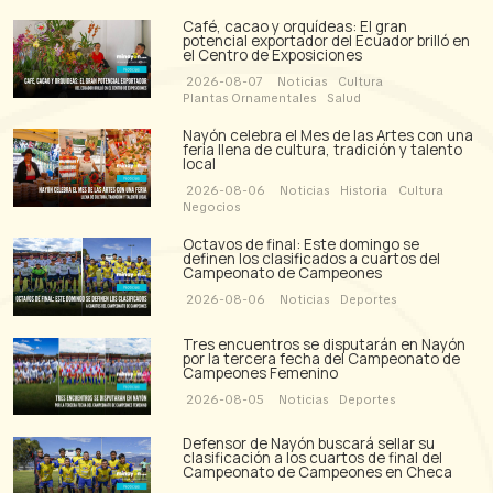
Café, cacao y orquídeas: El gran
potencial exportador del Ecuador brilló en
el Centro de Exposiciones
2026-08-07
Noticias
Cultura
Plantas Ornamentales
Salud
Nayón celebra el Mes de las Artes con una
feria llena de cultura, tradición y talento
local
2026-08-06
Noticias
Historia
Cultura
Negocios
Octavos de final: Este domingo se
definen los clasificados a cuartos del
Campeonato de Campeones
2026-08-06
Noticias
Deportes
Tres encuentros se disputarán en Nayón
por la tercera fecha del Campeonato de
Campeones Femenino
2026-08-05
Noticias
Deportes
Defensor de Nayón buscará sellar su
clasificación a los cuartos de final del
Campeonato de Campeones en Checa