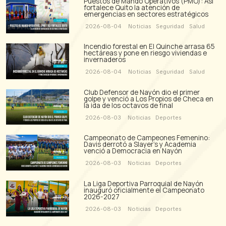
Puestos de Mando Operativos (PMO): Así
fortalece Quito la atención de
emergencias en sectores estratégicos
2026-08-04
Noticias
Seguridad
Salud
Incendio forestal en El Quinche arrasa 65
hectáreas y pone en riesgo viviendas e
invernaderos
2026-08-04
Noticias
Seguridad
Salud
Club Defensor de Nayón dio el primer
golpe y venció a Los Propios de Checa en
la ida de los octavos de final
2026-08-03
Noticias
Deportes
Campeonato de Campeones Femenino:
Davis derrotó a Slayer's y Academia
venció a Democracia en Nayón
2026-08-03
Noticias
Deportes
La Liga Deportiva Parroquial de Nayón
inauguró oficialmente el Campeonato
2026-2027
2026-08-03
Noticias
Deportes